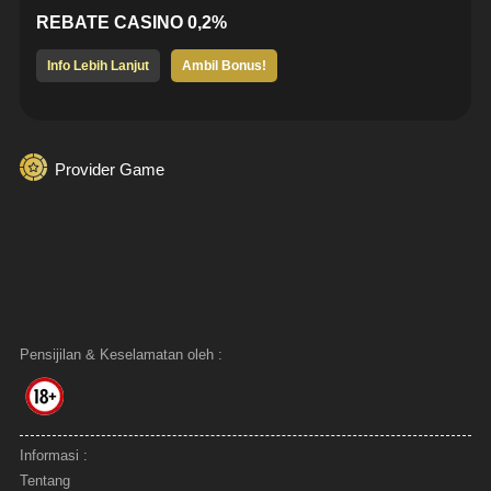
REBATE CASINO 0,2%
Info Lebih Lanjut
Ambil Bonus!
Provider Game
Pensijilan & Keselamatan oleh :
Informasi :
Tentang