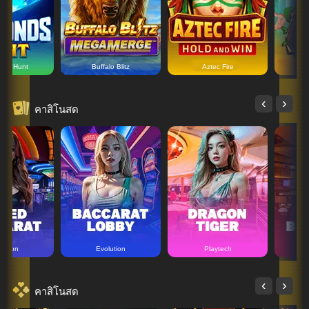
nds Hunt
Buffalo Blitz
Aztec Fire
‹
›
คาสิโนสด
lution
Evolution
Playtech
Pr
‹
›
คาสิโนสด