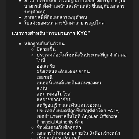
สำเนาบัตรประจำตัวที่มีรูปถ่ายที่ออกโดยรัฐบาล (ใน
บางกรณี ทั้งด้านหน้าและด้านหลัง ขึ้นอยู่กับเอกสาร
ระบุตัวตน)
ภาพเซลฟี่ที่ถือเอกสารระบุตัวตน
ใบแจ้งยอดธนาคาร/บิลค่าสาธารณูปโภค
แนวทางสำหรับ “กระบวนการ KYC”
หลักฐานยืนยันตัวตน
มีลายเซ็น
ประเทศต้องไม่ใช่หนึ่งในประเทศที่ถูกจำกัดต่อ
ไปนี้:
ออสเตรีย
ฝรั่งเศสและดินแดนของตน
เยอรมนี
เนเธอร์แลนด์และดินแดนของตน
สเปน
สหภาพคอโมโรส
สหราชอาณาจักร
สหรัฐอเมริกาและดินแดนของตน
ประเทศทั้งหมดที่ถูกขึ้นบัญชีดำโดย FATF,
เขตอำนาจศาลอื่นใดที่ Anjouan Offshore
Financial Authority ห้าม
ชื่อเต็มตรงกับชื่อลูกค้า
เอกสารไม่หมดอายุภายใน 3 เดือนข้างหน้า
เจ้าของมีอายุเกิน 18 ปี