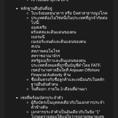
หลักฐานยืนยันที่อยู่
ใบแจ้งยอดธนาคาร หรือ บิลค่าสาธารณูปโภค
ประเทศต้องไม่ใช่หนึ่งในประเทศที่ถูกจำกัดต่อ
ไปนี้:
ออสเตรีย
ฝรั่งเศสและดินแดนของตน
เยอรมนี
เนเธอร์แลนด์และดินแดนของตน
สเปน
สหภาพคอโมโรส
สหราชอาณาจักร
สหรัฐอเมริกาและดินแดนของตน
ประเทศทั้งหมดที่ถูกขึ้นบัญชีดำโดย FATF,
เขตอำนาจศาลอื่นใดที่ Anjouan Offshore
Financial Authority ห้าม
ชื่อเต็มตรงกับชื่อลูกค้าและเหมือนกับในหลัก
ฐานยืนยันตัวตน
วันที่ออก: ภายใน 3 เดือนที่ผ่านมา
เซลฟี่พร้อมบัตรประจำตัว
ผู้ถือบัตรเป็นบุคคลเดียวกับในเอกสารประจำ
ตัวข้างต้น
เอกสารประจำตัวเป็นอันเดียวกับในข้อ “1”
โปรดตรวจสอบให้แน่ใจว่ารูปถ่าย/หมายเลข