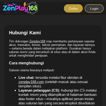
nd -->
Daftar
Login
Hubungi Kami
Tim dukungan
Zenplay168
siap membantu pertanyaan seputar
akun, transaksi, bonus, teknis permainan, dan layanan lainnya
—selama berada dalam kebijakan platform. Gunakan hanya
saluran resmi yang tercantum di situs atau di dalam akun Anda
untuk menghindari penipuan.
Cara menghubungi
Saluran utama biasanya meliputi:
Live chat:
tersedia melalui fitur obrolan di
zenplay168.com
(setelah masuk atau sesuai
tampilan situs).
Layanan pelanggan (CS):
hubungi tim CS melalui
kontak resmi yang ditampilkan di halaman bantuan
atau footer situs—misalnya aplikasi pesan instan
atau saluran lain yang secara eksplisit disediakan