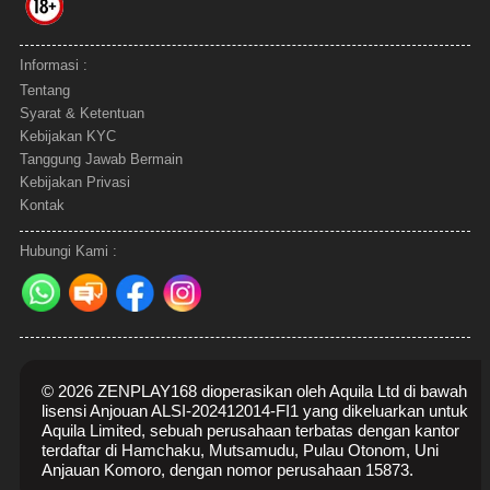
Informasi :
Tentang
Syarat & Ketentuan
Kebijakan KYC
Tanggung Jawab Bermain
Kebijakan Privasi
Kontak
Hubungi Kami :
© 2026 ZENPLAY168 dioperasikan oleh Aquila Ltd di bawah
lisensi Anjouan ALSI-202412014-FI1 yang dikeluarkan untuk
Aquila Limited, sebuah perusahaan terbatas dengan kantor
terdaftar di Hamchaku, Mutsamudu, Pulau Otonom, Uni
Anjauan Komoro, dengan nomor perusahaan 15873.