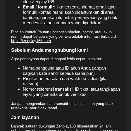
oleh Zenplay168.
Email / formulir:
jika tersedia, alamat email atau
formulir kontak resmi akan dicantumkan di area
bantuan; gunakan itu untuk pertanyaan yang tidak
mendesak atau lampiran yang diperlukan.
Rincian kontak (tautan undangan obrolan, nomor, atau akun
resmi) dapat berubah; yang berlaku adalah informasi terbaru di
https://zenplay168.com
.
Sebelum Anda menghubungi kami
Agar pertanyaan dapat ditangani lebih cepat, siapkan:
Nama pengguna atau ID akun Anda (jangan
bagikan kata sandi kepada siapa pun)
Ringkasan masalah dan waktu kejadian (jika
relevan)
Nomor referensi transaksi, ID tiket, atau tangkapan
layar yang diminta untuk verifikasi
Jangan mengirimkan data sensitif melalui saluran yang tidak
terenkripsi atau tidak resmi.
Jam layanan
Banyak saluran dukungan Zenplay168 dioperasikan 24 jam
sehari, tergantung konfigurasi aktual. Jika suatu saluran sedang