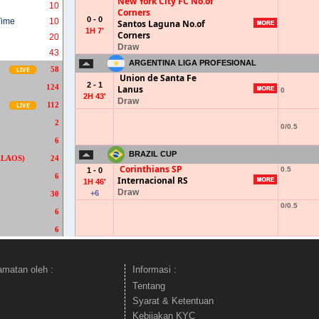
amatan oleh :
Informasi :
Tentang
Syarat & Ketentuan
Kebijakan KYC