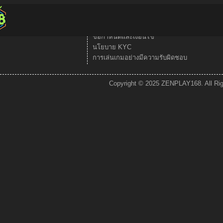
มปลอดภัยโดย :
ข้อมูล :
ข้อกำหนดและเงื่อนไข
นโยบาย KYC
การเล่นเกมอย่างมีความรับผิดชอบ
Copyright © 2025 ZENPLAY168. All Rig