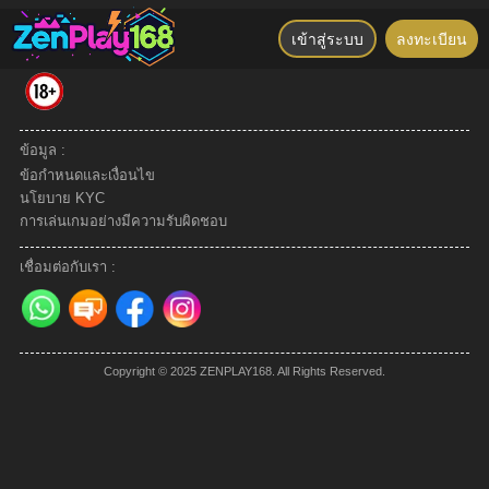
เข้าสู่ระบบ
ลงทะเบียน
การรับรองและความปลอดภัยโดย :
ข้อมูล :
ข้อกำหนดและเงื่อนไข
นโยบาย KYC
การเล่นเกมอย่างมีความรับผิดชอบ
เชื่อมต่อกับเรา :
Copyright © 2025 ZENPLAY168. All Rights Reserved.