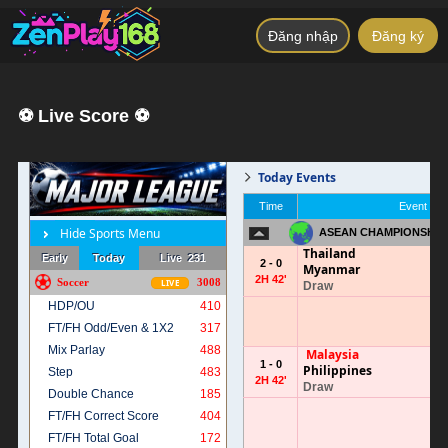
Đăng nhập
Đăng ký
⚽ Live Score ⚽