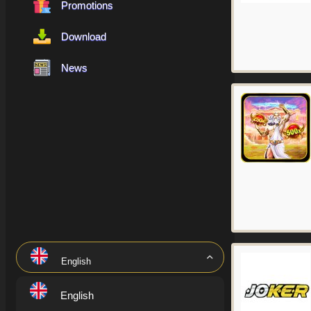
Promotions
Download
News
English
English