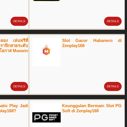
DETAILS
DETAILS
ง เล่นฟรีที่
Slot Gacor Habanero di
ราฟิกสวยระดับ
Zenplay168
ะโอกาส Maxwin
DETAILS
DETAILS
tic Play Jadi
Keunggulan Bermain Slot PG
play168?
Soft di Zenplay168