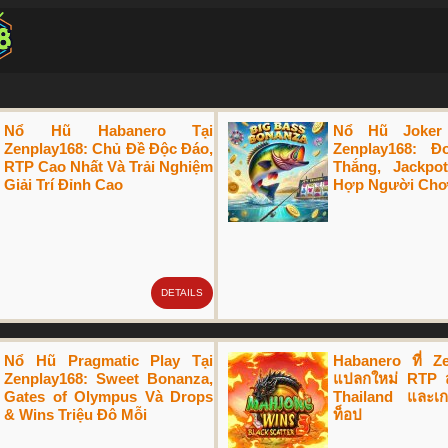
Nổ Hũ Habanero Tại
Nổ Hũ Joker
Zenplay168: Chủ Đề Độc Đáo,
Zenplay168: 
RTP Cao Nhất Và Trải Nghiệm
Thắng, Jackp
Giải Trí Đỉnh Cao
Hợp Người Chơi
DETAILS
Nổ Hũ Pragmatic Play Tại
Habanero ที่ Ze
Zenplay168: Sweet Bonanza,
แปลกใหม่ RTP ส
Gates of Olympus Và Drops
Thailand และเก
& Wins Triệu Đô Mỗi
ท็อป