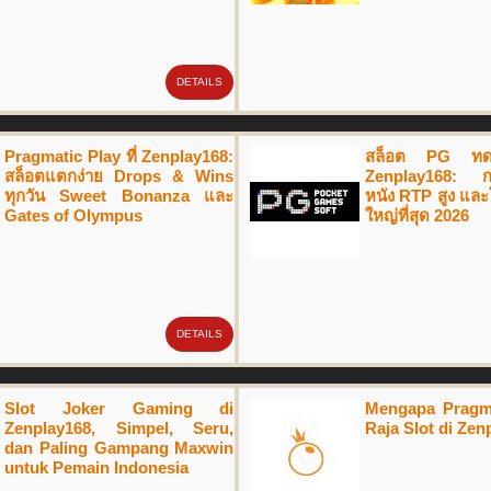
DETAILS
Pragmatic Play ที่ Zenplay168:
สล็อต PG ทดลอ
สล็อตแตกง่าย Drops & Wins
Zenplay168: ก
ทุกวัน Sweet Bonanza และ
หนัง RTP สูง แล
Gates of Olympus
ใหญ่ที่สุด 2026
DETAILS
Slot Joker Gaming di
Mengapa Pragma
Zenplay168, Simpel, Seru,
Raja Slot di Zen
dan Paling Gampang Maxwin
untuk Pemain Indonesia