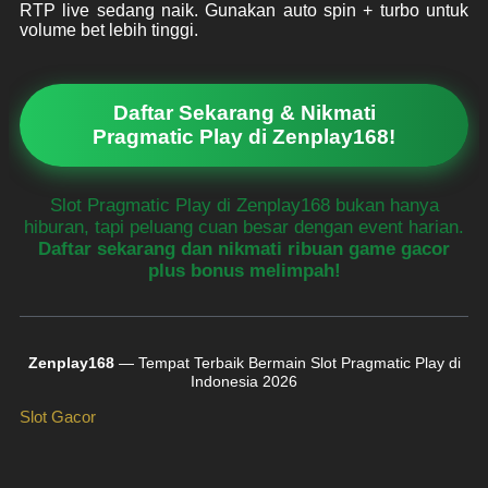
RTP live sedang naik. Gunakan auto spin + turbo untuk
volume bet lebih tinggi.
Daftar Sekarang & Nikmati
Pragmatic Play di Zenplay168!
Slot Pragmatic Play di Zenplay168 bukan hanya
hiburan, tapi peluang cuan besar dengan event harian.
Daftar sekarang dan nikmati ribuan game gacor
plus bonus melimpah!
Zenplay168
— Tempat Terbaik Bermain Slot Pragmatic Play di
Indonesia 2026
Slot Gacor