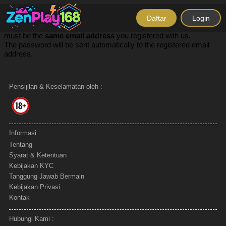
nd -->
Daftar
Login
To recover your password, please enter your email address which
must be the
same email address
you registered with us.
The password will be sent automatically to the registered email
address.
Pensijilan & Keselamatan oleh :
Informasi :
Tentang
Syarat & Ketentuan
Kebijakan KYC
Tanggung Jawab Bermain
Kebijakan Privasi
Kontak
Hubungi Kami :