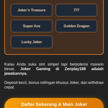
Joker’s Treasure
777
Super Ace
Golden Dragon
Lucky Joker
Kalau Anda suka slot simpel tapi berpotensi maxwin
besar,
Joker Gaming di Zenplay168 adalah
jawabannya.
Deposit kecil, bonus rollingan khusus Joker, dan withdraw
cepat.
Daftar Sekarang & Main Joker