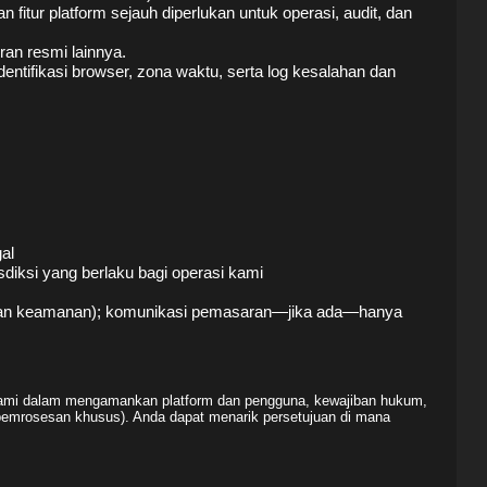
 fitur platform sejauh diperlukan untuk operasi, audit, dan
ran resmi lainnya.
dentifikasi browser, zona waktu, serta log kesalahan dan
al
iksi yang berlaku bagi operasi kami
ahuan keamanan); komunikasi pemasaran—jika ada—hanya
kami dalam mengamankan platform dan pengguna, kewajiban hukum,
 pemrosesan khusus). Anda dapat menarik persetujuan di mana