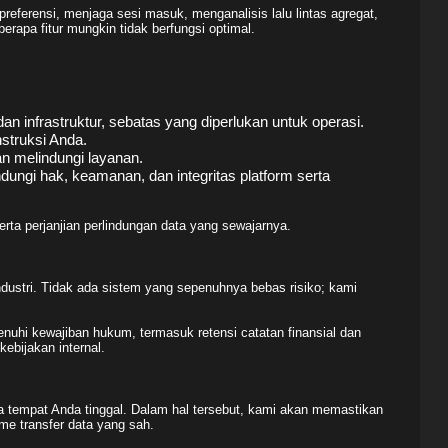
eferensi, menjaga sesi masuk, menganalisis lalu lintas agregat,
apa fitur mungkin tidak berfungsi optimal.
 infrastruktur, sebatas yang diperlukan untuk operasi.
struksi Anda.
 melindungi layanan.
dungi hak, keamanan, dan integritas platform serta
rta perjanjian perlindungan data yang sewajarnya.
dustri. Tidak ada sistem yang sepenuhnya bebas risiko; kami
nuhi kewajiban hukum, termasuk retensi catatan finansial dan
ebijakan internal.
gara tempat Anda tinggal. Dalam hal tersebut, kami akan memastikan
me transfer data yang sah.