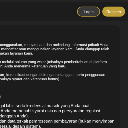
Login
Register
 menggunakan, menyimpan, dan melindungi informasi pribadi Anda
an mendaftar atau menggunakan layanan kami, Anda dianggap telah
nakan layanan kami.
 melalui saluran yang wajar (misalnya pemberitahuan di platform
arti Anda menerima ketentuan yang baru.
ainan, komunikasi dengan dukungan pelanggan, serta penggunaan
isalnya syarat dan ketentuan bonus).
i:
l lahir, serta kredensial masuk yang Anda buat.
 Anda memenuhi syarat usia dan persyaratan regulasi
pelanggan Anda).
h, dan data terkait pemrosesan pembayaran (bukan menyimpan
sesuai desain sistem).