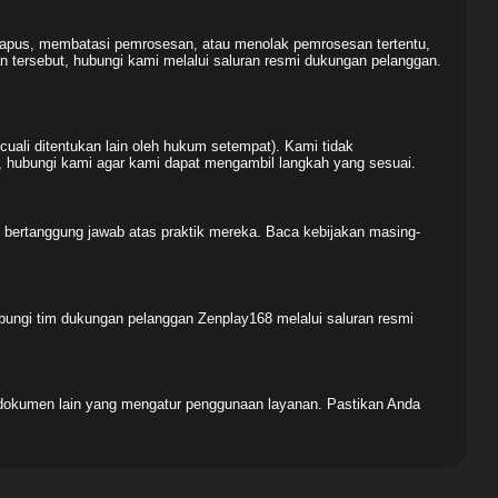
apus, membatasi pemrosesan, atau menolak pemrosesan tertentu,
 tersebut, hubungi kami melalui saluran resmi dukungan pelanggan.
ecuali ditentukan lain oleh hukum setempat). Kami tidak
i, hubungi kami agar kami dapat mengambil langkah yang sesuai.
dak bertanggung jawab atas praktik mereka. Baca kebijakan masing-
ubungi tim dukungan pelanggan Zenplay168 melalui saluran resmi
 dokumen lain yang mengatur penggunaan layanan. Pastikan Anda