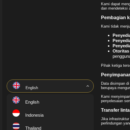
Kami dapat mengg
dan mendeteksi a
Pembagian k
Kami tidak menju
Penyedia
Penyedi
Penyedia
Otoritas
penggun
Pihak ketiga ter
Penyimpanan
Data disimpan di
berupaya mengura
English
Kami menyimpan d
penyelesaian sen
English
Transfer lint
Indonesia
Jika infrastruktu
perlindungan yan
Thailand