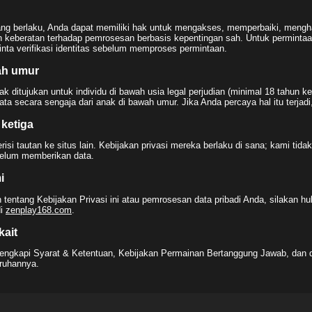
ng berlaku, Anda dapat memiliki hak untuk mengakses, memperbaiki, mengh
 keberatan terhadap pemrosesan berbasis kepentingan sah. Untuk permintaan
ta verifikasi identitas sebelum memproses permintaan.
ah umur
k ditujukan untuk individu di bawah usia legal perjudian (minimal 18 tahun k
a secara sengaja dari anak di bawah umur. Jika Anda percaya hal itu terjad
 ketiga
risi tautan ke situs lain. Kebijakan privasi mereka berlaku di sana; kami ti
belum memberikan data.
i
 tentang Kebijakan Privasi ini atau pemrosesan data pribadi Anda, silakan h
di
zenplay168.com
.
ait
elengkapi Syarat & Ketentuan, Kebijakan Permainan Bertanggung Jawab, dan
ruhannya.