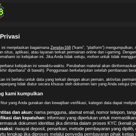
Privasi
i ini menjelaskan bagaimana
Zenplay168
(“kami”, “platform”) mengumpulkan,
 situs, aplikasi, atau layanan terkait permainan online dan i-gaming. Deng
hami isi kebijakan ini. Jika Anda tidak setuju, mohon untuk tidak menggu
rbarui kebijakan ini sewaktu-waktu. Perubahan material akan diinformasikan
rakhir diperbarui” di bawah). Penggunaan berkelanjutan setelah pembaruan ber
kan ini berlaku untuk data yang terkait dengan akun pemain, aktivitas perm
 sepanjang tidak diatur secara khusus oleh dokumen lain yang Anda setujui (m
ang kami kumpulkan
itur yang Anda gunakan dan kewajiban verifikasi, kategori data dapat meliput
ntitas dan akun:
nama pengguna, alamat email, nomor telepon, tangga
ifikasi dan kepatuhan:
informasi yang diperlukan untuk memastikan
, termasuk dokumen identitas jika diminta dalam proses KYC (kenali 
nsaksi:
riwayat deposit, penarikan, metode pembayaran yang dipili
rtu lengkap jika diproses melalui penyedia pembayaran pihak ketiga 