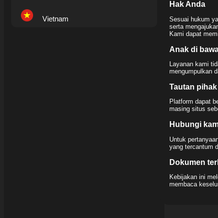
Hak Anda
Vietnam
Sesuai hukum ya
serta mengajukan
Kami dapat memin
Anak di baw
Layanan kami tida
mengumpulkan dat
Tautan pihak
Platform dapat be
masing situs se
Hubungi kam
Untuk pertanyaan
yang tercantum 
Dokumen terk
Kebijakan ini m
membaca keselu