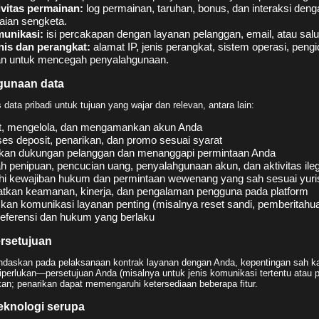
ivitas permainan:
log permainan, taruhan, bonus, dan interaksi dengan
aian sengketa.
munikasi:
isi percakapan dengan layanan pelanggan, email, atau salu
nis dan perangkat:
alamat IP, jenis perangkat, sistem operasi, pengi
n untuk mencegah penyalahgunaan.
gunaan data
ata pribadi untuk tujuan yang wajar dan relevan, antara lain:
, mengelola, dan mengamankan akun Anda
s deposit, penarikan, dan promo sesuai syarat
an dukungan pelanggan dan menanggapi permintaan Anda
 penipuan, pencucian uang, penyalahgunaan akun, dan aktivitas ileg
 kewajiban hukum dan permintaan wewenang yang sah sesuai yurisd
tkan keamanan, kinerja, dan pengalaman pengguna pada platform
kan komunikasi layanan penting (misalnya reset sandi, pemberit
referensi dan hukum yang berlaku
rsetujuan
ndaskan pada pelaksanaan kontrak layanan dengan Anda, kepentingan sah 
perlukan—persetujuan Anda (misalnya untuk jenis komunikasi tertentu atau
n; penarikan dapat memengaruhi ketersediaan beberapa fitur.
eknologi serupa